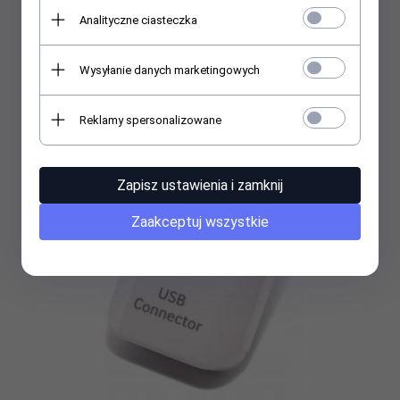
120GB+320GB HDD/Napęd DVD-RW/750W
Analityczne ciasteczka
559,
00
PLN
Wysyłanie danych marketingowych
Reklamy spersonalizowane
Zapisz ustawienia i zamknij
Zaakceptuj wszystkie