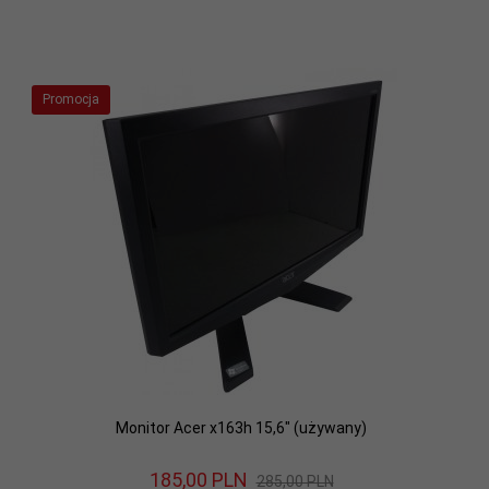
Promocja
Monitor Acer x163h 15,6" (używany)
185,
00
PLN
285,00 PLN