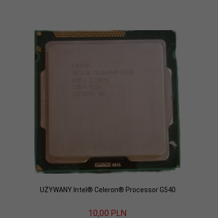
UŻYWANY Intel® Celeron® Processor G540
10,
00
PLN