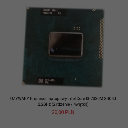
UŻYWANY Procesor laptopowy Intel Core I3-2330M SR04J
2,2GHz (2 rdzenie / 4wątki))
20,
00
PLN