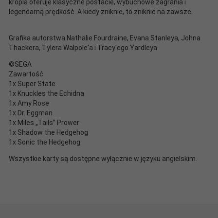
kropla oferuje klasyczne postacie, wybuchowe zagrania i
legendarną prędkość. A kiedy zniknie, to zniknie na zawsze.
Grafika autorstwa Nathalie Fourdraine, Evana Stanleya, Johna
Thackera, Tylera Walpole'a i Tracy'ego Yardleya
©SEGA
Zawartość
1x Super State
1x Knuckles the Echidna
1x Amy Rose
1x Dr. Eggman
1x Miles „Tails” Prower
1x Shadow the Hedgehog
1x Sonic the Hedgehog
Wszystkie karty są dostępne wyłącznie w języku angielskim.