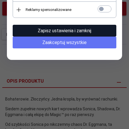
KUP TERAZ!
Reklamy spersonalizowane
Zapisz ustawienia i zamknij
Zaakceptuj wszystkie
OPIS PRODUKTU
Bohaterowie. Złoczyńcy. Jedna kropla, by wyrównać rachunki.
Siedem zupełnie nowych kart wprowadza Sonica, Shadowa, Dr.
Eggmana i całą ekipę do Magic™ po raz pierwszy.
Od szybkości Sonica po nikczemny chaos Dr. Eggmana, ta