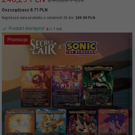
Oszczędzasz 8.71 PLN
Najniższa cena produktu z ostatnich 30 dni:
249.00 PLN
Produkt dostępny!
1 szt.
Promocja