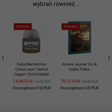
wybrali również...
Promocja
Promocja
Farba Warhammer
Arcane Journal: Orc &
Ar
Colour Layer: Hashut
Goblin Tribes
Copper 12ml (Citadel)
14,
48
PLN
79,
13
PLN
7
15,00 PLN
82,00 PLN
Oszczędzasz 0.52 PLN
Oszczędzasz 2.87 PLN
Os