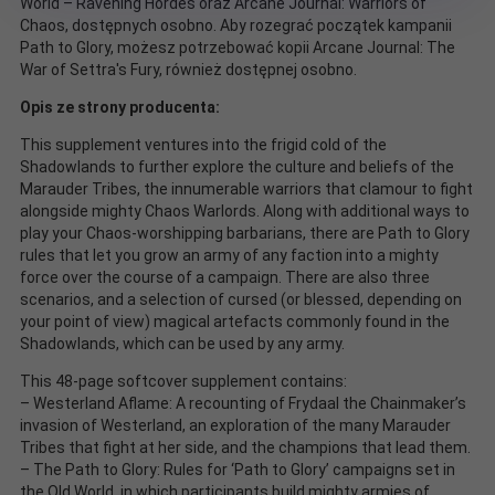
World – Ravening Hordes oraz Arcane Journal: Warriors of
Chaos, dostępnych osobno. Aby rozegrać początek kampanii
Path to Glory, możesz potrzebować kopii Arcane Journal: The
War of Settra's Fury, również dostępnej osobno.
Opis ze strony producenta:
This supplement ventures into the frigid cold of the
Shadowlands to further explore the culture and beliefs of the
Marauder Tribes, the innumerable warriors that clamour to fight
alongside mighty Chaos Warlords. Along with additional ways to
play your Chaos-worshipping barbarians, there are Path to Glory
rules that let you grow an army of any faction into a mighty
force over the course of a campaign. There are also three
scenarios, and a selection of cursed (or blessed, depending on
your point of view) magical artefacts commonly found in the
Shadowlands, which can be used by any army.
This 48-page softcover supplement contains:
– Westerland Aflame: A recounting of Frydaal the Chainmaker’s
invasion of Westerland, an exploration of the many Marauder
Tribes that fight at her side, and the champions that lead them.
– The Path to Glory: Rules for ‘Path to Glory’ campaigns set in
the Old World, in which participants build mighty armies of