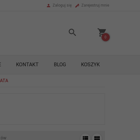
Zaloguj się
Zarejestruj mnie
0
E
KONTAKT
BLOG
KOSZYK
lATA
tów