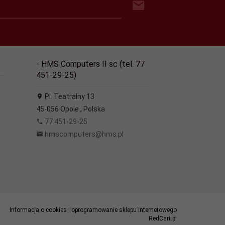
- HMS Computers II sc (tel. 77
451-29-25)
Pl. Teatralny 13
45-056
Opole
,
Polska
77 451-29-25
hmscomputers@hms.pl
Informacja o cookies
|
oprogramowanie sklepu internetowego
RedCart.pl