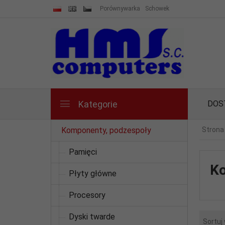
Porównywarka
Schowek
Kategorie
DOS
Komponenty, podzespoły
Strona
Pamięci
Ko
Płyty główne
Procesory
Dyski twarde
Sortuj