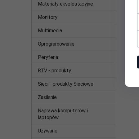
Materiały eksploatacyjne
Monitory
Multimedia
Oprogramowanie
Peryferia
RTV - produkty
Sieci - produkty Sieciowe
Zasilanie
Naprawa komputerów i
laptopów
Używane