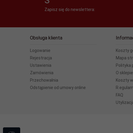
S
Zapisz się do newslettera:
Obsługa klienta
Informa
Logowanie
Koszty 
Rejestracja
Mapa st
Ustawienia
Polityka
Zamówienia
O sklepie
Przechowalnia
Koszty wy
Odstąpienie od umowy online
R egulam
FAQ
Utylizac