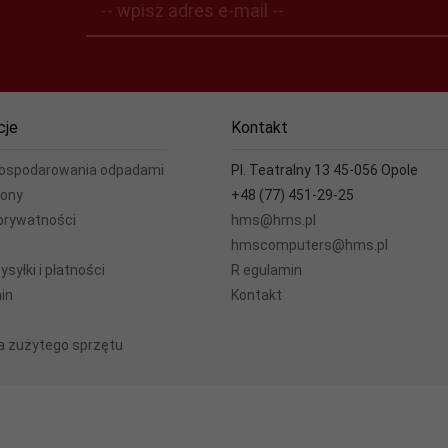
-- wpisz adres e-mail --
cje
Kontakt
gospodarowania odpadami
Pl. Teatralny 13 45-056 Opole
rony
+48 (77) 451-29-25
 prywatności
hms@hms.pl
hmscomputers@hms.pl
syłki i płatności
R egulamin
in
Kontakt
ja zużytego sprzętu