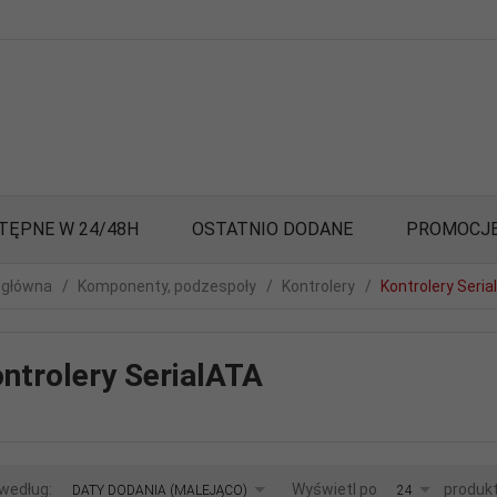
TĘPNE W 24/48H
OSTATNIO DODANE
PROMOCJ
 główna
Komponenty, podzespoły
Kontrolery
Kontrolery Seria
ntrolery SerialATA
sort
pop
 według:
Wyświetl po
produk
DATY DODANIA (MALEJĄCO)
24