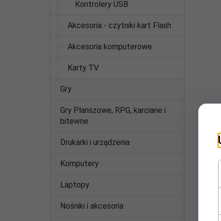
Kontrolery USB
Akcesoria - czytniki kart Flash
Akcesoria komputerowe
Karty TV
Gry
Gry Planszowe, RPG, karciane i
bitewne
Drukarki i urządzenia
Komputery
Laptopy
Nośniki i akcesoria